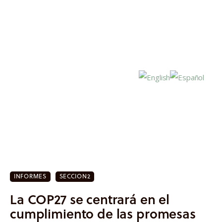
Inicio
Actualidad
INFORMES
SECCION2
Investigación
La COP27 se centrará en el
Proyectos
cumplimiento de las promesas