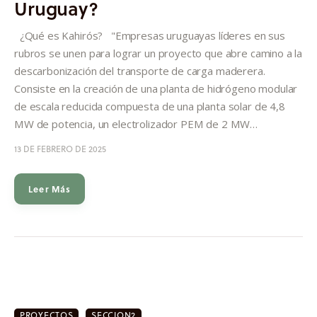
Uruguay?
Informes
¿Qué es Kahirós? "Empresas uruguayas líderes en sus
Quiénes somos
rubros se unen para lograr un proyecto que abre camino a la
descarbonización del transporte de carga maderera.
Consiste en la creación de una planta de hidrógeno modular
de escala reducida compuesta de una planta solar de 4,8
MW de potencia, un electrolizador PEM de 2 MW…
13 DE FEBRERO DE 2025
Leer Más
PROYECTOS
SECCION2