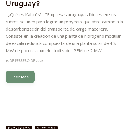
Uruguay?
Informes
¿Qué es Kahirós? "Empresas uruguayas líderes en sus
Quiénes somos
rubros se unen para lograr un proyecto que abre camino a la
descarbonización del transporte de carga maderera.
Consiste en la creación de una planta de hidrógeno modular
de escala reducida compuesta de una planta solar de 4,8
MW de potencia, un electrolizador PEM de 2 MW…
13 DE FEBRERO DE 2025
Leer Más
PROYECTOS
SECCION2