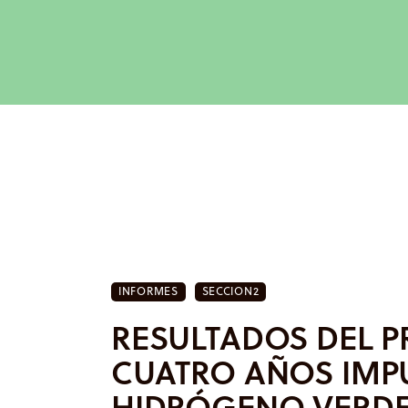
Inicio
Actualidad
Investigación
Proyectos
Informes
Quiénes somos
INFORMES
SECCION2
RESULTADOS DEL P
CUATRO AÑOS IMP
HIDRÓGENO VERDE