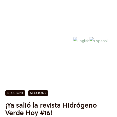
Inicio
Actualidad
SECCION1
SECCION2
Investigación
¡Ya salió la revista Hidrógeno
Proyectos
Verde Hoy #16!