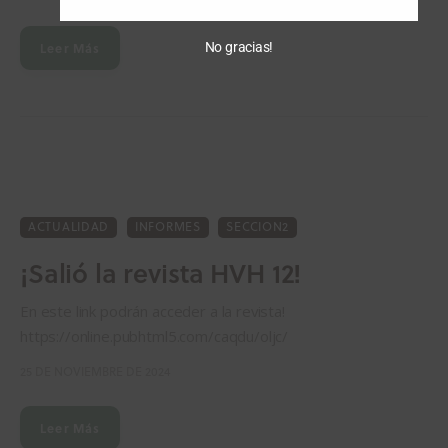
No gracias!
Leer Más
ACTUALIDAD
INFORMES
SECCION2
¡Salió la revista HVH 12!
En este link podrán acceder a la revista!
https://online.pubhtml5.com/caqdu/oljc/
25 DE NOVIEMBRE DE 2024
Leer Más