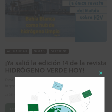
ACTUALIDAD
NOTAS
SECCION2
¡Ya salió la edición 14 de la revista
HIDRÓGENO VERDE HOY!
Close
Descargá aquí la revista: HVH 14 Versión online:
this
https://pubhtml5.com/caqdu/dpfh/
modul
23 DE MAYO DE 2025
Leer Más