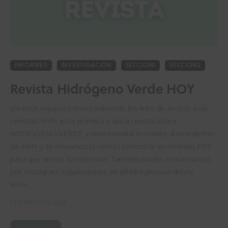
INFORMES
INVESTIGACIÓN
SECCION1
SECCION2
Revista Hidrógeno Verde HOY
¡En este espacio iremos subiendo los links de acceso a las
revistas! HVH es la primera y única revista sobre
HIDRÓGENO VERDE a nivel mundial Inscribite al newsletter
de HVH y te enviamos la revista bimestral en formato PDF
para que armes tu colección! También podés contactarnos
por Instagram siguiéndonos en @hidrogenoverdehoy
HVH…
7 DE MAYO DE 2026