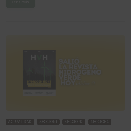
Leer Más
ACTUALIDAD
SECCION1
SECCION2
SECCION3