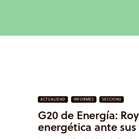
Inicio
Actualidad
Investigación
Proyectos
Informes
Quiénes somos
ACTUALIDAD
INFORMES
SECCION2
G20 de Energía: Roy
energética ante sus 