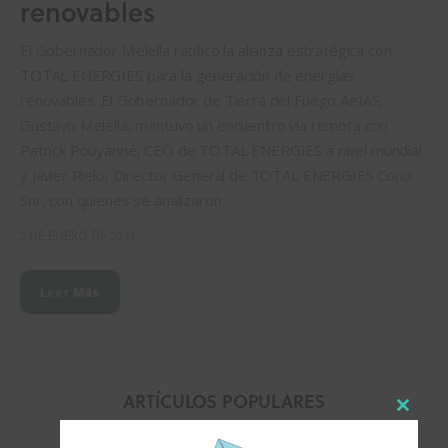
renovables
El Gobernador Melella ratificó la alianza estratégica con
TOTAL ENERGIES para la generación de energías
renovables. El Gobernador de Tierra del Fuego AeIAS,
Gustavo Melella, mantuvo un encuentro vía remota con
Patrick Pouyanné, CEO de TOTAL ENERGIES a nivel mundial
y Javier Rielo, Director General de TOTAL ENERGIES Cono
Sur, con quienes se analizaron…
2 DE ENERO DE 2023
Leer Más
ARTÍCULOS POPULARES
Close