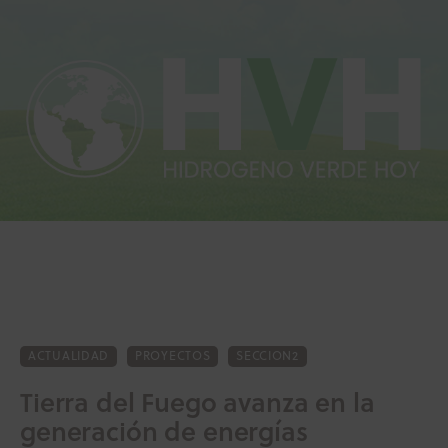
Inicio
Actualidad
Investigación
Proyectos
Informes
ACTUALIDAD
PROYECTOS
SECCION2
Tierra del Fuego avanza en la
Quiénes somos
generación de energías