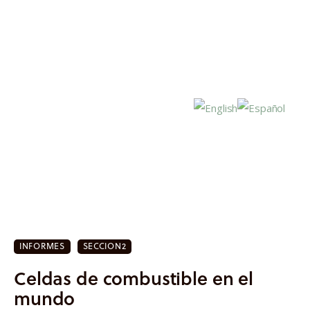
Inicio
Actualidad
INFORMES
SECCION2
Investigación
Celdas de combustible en el
Proyectos
mundo