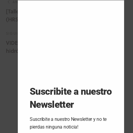
Close
ANTERIOR
this
[Taller 2] Sistemas de recarga de hidrógeno
modul
(HRS)
SIGUIENTE
VIDEO: [Taller 4] Calderas industriales con
hidrógeno verde
ARTÍCULOS POPULARES
Suscribite a nuestro
Newsletter
Seguridad del hidrógeno
5 DE AGOSTO DE 2026
Suscribite a nuestro Newsletter y no te
pierdas ninguna noticia!