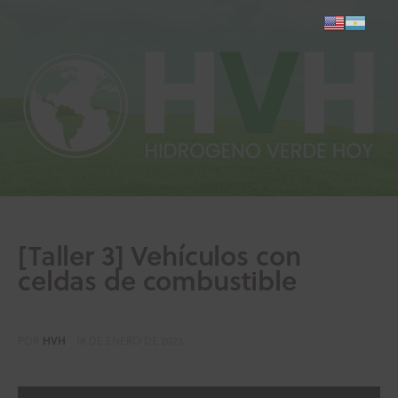
Inicio
Actualidad
Investigación
[Taller 3] Vehículos con
Proyectos
celdas de combustible
Informes
POR
HVH
18 DE ENERO DE 2023
Quiénes somos