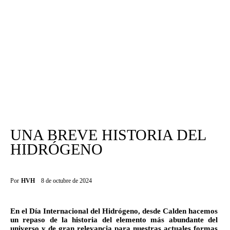
Informes
Quiénes somos
UNA BREVE HISTORIA DEL
HIDRÓGENO
Por
HVH
8 de octubre de 2024
En el Día Internacional del Hidrógeno, desde Calden hacemos 
un repaso de la historia del elemento más abundante del 
universo y de gran relevancia para nuestras actuales formas 