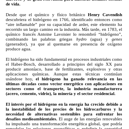
de vida. 
Desde que el químico y físico británico 
Henry Cavendish
descubriera el hidrógeno en 1766, identificado entonces como 
“aire inflamable” por su capacidad de arder, este elemento ha 
recorrido un largo camino en la industria. Más tarde, en 1783, el 
químico francés Antoine Lavoisier lo renombró “hidrógeno”, 
combinando las palabras griegas 
hydro
 (agua) y 
genes
(generador), ya que al quemarse en presencia de oxígeno 
produce agua.
El hidrógeno ha sido fundamental en procesos industriales como 
el Haber-Bosch, desarrollado a principios del siglo XX para 
producir amoníaco, base de fertilizantes, explosivos y otras 
aplicaciones químicas. Aunque estas técnicas continúan 
usándose hoy,
 el hidrógeno ha ganado relevancia en las 
últimas décadas como vector energético con aplicaciones en 
sectores como el transporte, la industria manufacturera 
(acero, cemento, vidrio), la minería y el sector residencial.
El interés por el hidrógeno en la energía ha crecido debido a 
la inestabilidad de los precios de los hidrocarburos y la 
necesidad de alternativas sostenibles para enfrentar los 
desafíos medioambientales.
 El auge de las energías renovables 
ha impulsado una transformación energética global, que podría 
remodelar las relaciones geopolíticas y redefinir la seguridad 