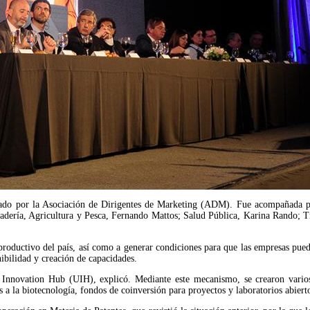
zado por la Asociación de Dirigentes de Marketing (ADM). Fue acompañada por 
nadería, Agricultura y Pesca, Fernando Mattos; Salud Pública, Karina Rando; T
o productivo del país, así como a generar condiciones para que las empresas pue
nibilidad y creación de capacidades.
 Innovation Hub (UIH), explicó. Mediante este mecanismo, se crearon varios
s a la biotecnología, fondos de coinversión para proyectos y laboratorios abier