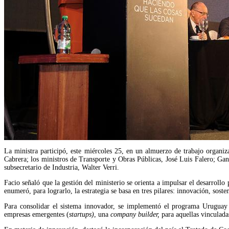
La ministra participó, este miércoles 25, en un almuerzo de trabajo organi
Cabrera; los ministros de Transporte y Obras Públicas, José Luis Falero; Ga
subsecretario de Industria, Walter Verri.
Facio señaló que la gestión del ministerio se orienta a impulsar el desarroll
enumeró, para lograrlo, la estrategia se basa en tres pilares: innovación, soste
Para consolidar el sistema innovador, se implementó el programa Uruguay
empresas emergentes (
startups)
, una 
company builder, 
para aquellas vinculada