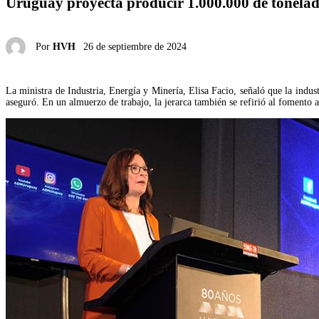
Uruguay proyecta producir 1.000.000 de tonelad
Por
HVH
26 de septiembre de 2024
La ministra de Industria, Energía y Minería, Elisa Facio, señaló que la indu
aseguró. En un almuerzo de trabajo, la jerarca también se refirió al fomento a