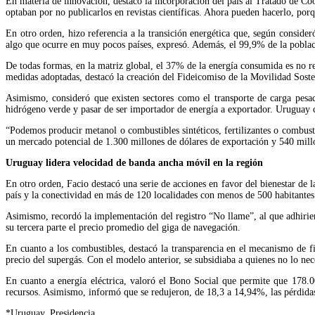
En materia de innovación, destacó la incorporación del país al Tratado de Coop
optaban por no publicarlos en revistas científicas. Ahora pueden hacerlo, por
En otro orden, hizo referencia a la transición energética que, según consid
algo que ocurre en muy pocos países, expresó. Además, el 99,9% de la poblaci
De todas formas, en la matriz global, el 37% de la energía consumida es no re
medidas adoptadas, destacó la creación del Fideicomiso de la Movilidad Sosteni
Asimismo, consideró que existen sectores como el transporte de carga pesada
hidrógeno verde y pasar de ser importador de energía a exportador. Uruguay c
“Podemos producir metanol o combustibles sintéticos, fertilizantes o combust
un mercado potencial de 1.300 millones de dólares de exportación y 540 millo
Uruguay lidera velocidad de banda ancha móvil en la región
En otro orden, Facio destacó una serie de acciones en favor del bienestar de la
país y la conectividad en más de 120 localidades con menos de 500 habitant
Asimismo, recordó la implementación del registro “No llame”, al que adhirie
su tercera parte el precio promedio del giga de navegación.
En cuanto a los combustibles, destacó la transparencia en el mecanismo de fi
precio del supergás. Con el modelo anterior, se subsidiaba a quienes no lo ne
En cuanto a energía eléctrica, valoró el Bono Social que permite que 178.0
recursos. Asimismo, informó que se redujeron, de 18,3 a 14,94%, las pérdidas 
*Uruguay, Presidencia