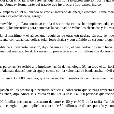
eración en Materia de Patentes, que revirtió la situación anterior, por la que l
que Uruguay forma parte del tratado que involucra a 158 países, indicó
eró, empezó en 1997, cuando se creó el mercado de energía eléctrica. Actualm
ón está electrificada, agregó.
novable, dijo. Para continuar con la descarbonización se han implementado accio
ble, los incentivos para aumentar la cantidad de vehículos eléctricos y la instal
, el marítimo y el aéreo, que requieren de otras estrategias. En este sentid
uenta con capacidad eólica, solar fotovoltaica y con dióxido de carbono biogén
ible para transporte pesado”, dijo. Según estimó, el país podría producir hacia
nes del mercado local. La inversión proyectada es de 18 millones de dólares y 
s personas. Se refirió a la implementación de tecnología 5G en todo el territori
es. Además, destacó que Uruguay cuenta con la velocidad de banda ancha móvil 
ron unas 330.000 personas, que ya no reciben llamadas de compañías que ofrece
jación de los precios que permitió reducir el sobrecosto que se paga respecto 
cesitaban, dijo. Ahora se subsidia en un 50% a unas 132.000 personas que recibe
00 familias reciban un descuento de entre el 80 y el 90% de la tarifa. Tambié
de energía, lo que implicó un ahorro de 50 millones de dólares por año y, con e