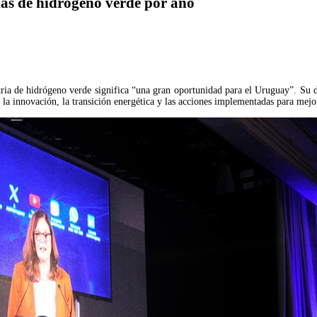
as de hidrógeno verde por año
stria de hidrógeno verde significa “una gran oportunidad para el Uruguay”. Su d
 la innovación, la transición energética y las acciones implementadas para mejor