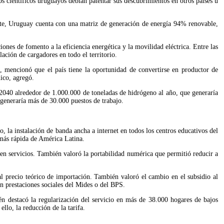
os científicos uruguayos debían patentar sus descubrimientos en otros países u 
ente, Uruguay cuenta con una matriz de generación de energía 94% renovable, 
nes de fomento a la eficiencia energética y la movilidad eléctrica. Entre las 
ación de cargadores en todo el territorio.
o, mencionó que el país tiene la oportunidad de convertirse en productor de 
ico, agregó.
 2040 alrededor de 1.000.000 de toneladas de hidrógeno al año, que generaría 
generaría más de 30.000 puestos de trabajo.
o, la instalación de banda ancha a internet en todos los centros educativos del 
más rápida de América Latina.
n servicios. También valoró la portabilidad numérica que permitió reducir a 
al precio teórico de importación. También valoró el cambio en el subsidio al 
n prestaciones sociales del Mides o del BPS.
n destacó la regularización del servicio en más de 38.000 hogares de bajos 
llo, la reducción de la tarifa.