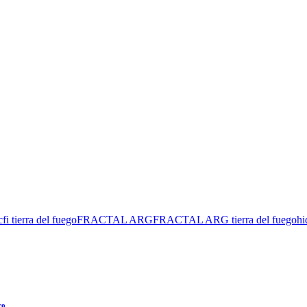
cfi tierra del fuego
FRACTAL ARG
FRACTAL ARG tierra del fuego
hi
ro