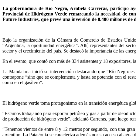
La gobernadora de Río Negro, Arabela Carreras, participó a
Provincial de Hidrógeno Verde remarcando la necesidad de cont
Future Industries, que prevé una inversión de 8.400 millones de 
Bajo la organización de la Cámara de Comercio de Estados Unido
“Argentina, la oportunidad energética”. Allí, representantes del sect
sector y el crecimiento del país. Se destacó la importancia de las ener
En el evento, que contó con más de 334 asistentes y 18 expositores, l
La Mandataria inició su intervención destacando que “Río Negro es u
contrapone “sino que se complementa y hasta se potencia con el resto 
como en el gasífero”.
El hidrógeno verde toma protagonismo en la transición energética glob
“Estamos trabajando para exportar petróleo y gas a partir de oleoduc
de producción de hidrógeno verde”, adelantó Carreras, para luego rema
“Tenemos vientos de entre 8 y 12 metros por segundo, con una gran 
argentino. La Patagonia se caracteriza además por su acceso al agua d