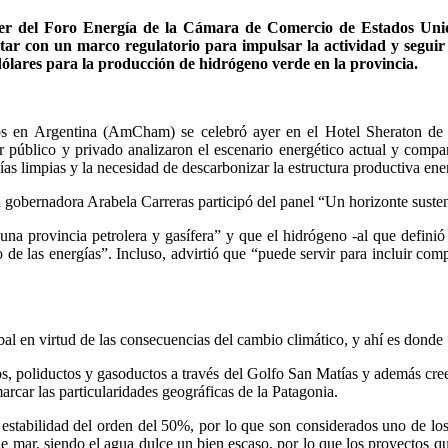
yer del Foro Energía de la Cámara de Comercio de Estados Uni
ar con un marco regulatorio para impulsar la actividad y seguir 
dólares para la producción de hidrógeno verde en la provincia.
s en Argentina (AmCham) se celebró ayer en el Hotel Sheraton de 
or público y privado analizaron el escenario energético actual y compar
gías limpias y la necesidad de descarbonizar la estructura productiva ene
a gobernadora Arabela Carreras participó del panel “Un horizonte susten
na provincia petrolera y gasífera” y que el hidrógeno -al que defini
de las energías”. Incluso, advirtió que “puede servir para incluir com
al en virtud de las consecuencias del cambio climático, y ahí es donde
tos, poliductos y gasoductos a través del Golfo San Matías y además cr
rcar las particularidades geográficas de la Patagonia.
estabilidad del orden del 50%, por lo que son considerados uno de los
e mar, siendo el agua dulce un bien escaso, por lo que los proyectos q