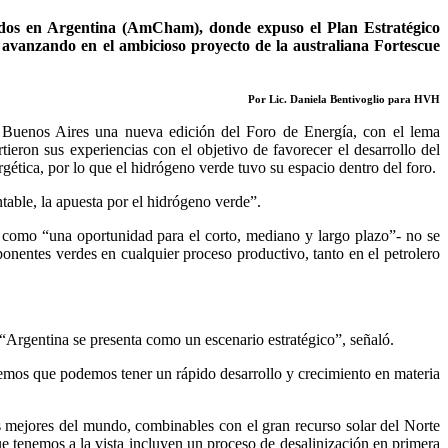
dos en Argentina (AmCham), donde expuso el Plan Estratégico
avanzando en el ambicioso proyecto de la australiana Fortescue
Por Lic. Daniela Bentivoglio para HVH
Buenos Aires una nueva edición del Foro de Energía, con el lema
tieron sus experiencias con el objetivo de favorecer el desarrollo del
rgética, por lo que el hidrógeno verde tuvo su espacio dentro del foro.
table, la apuesta por el hidrógeno verde”.
ó como “una oportunidad para el corto, mediano y largo plazo”- no se
ponentes verdes en cualquier proceso productivo, tanto en el petrolero
 “Argentina se presenta como un escenario estratégico”, señaló.
eemos que podemos tener un rápido desarrollo y crecimiento en materia
 mejores del mundo, combinables con el gran recurso solar del Norte
ue tenemos a la vista incluyen un proceso de desalinización en primera