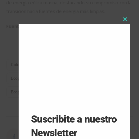
de energía eólica marina, destacando su compromiso con la 
transición hacia fuentes de energía más limpias.
Close
Fuente:
 Reuters
this
modul
Colombia Hidrógeno
Colombia Hidrógeno Verde
Ecopetrol Hidrógeno
Ecopetrol Hidrógeno Colombia
Ecopetrol Hidrógeno Verde
Suscribite a nuestro
Newsletter