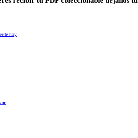
erés recibir tu PDF coleccionable dejanos tu
verde hoy
ERDE