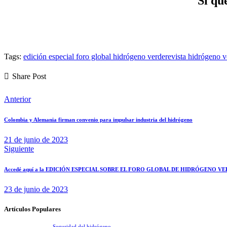
Si qu
Tags:
edición especial foro global hidrógeno verde
revista hidrógeno 
Share Post
Navegación
Anterior
de
Colombia y Alemania firman convenio para impulsar industria del hidrógeno
entradas
21 de junio de 2023
Siguiente
Accedé aquí a la EDICIÓN ESPECIAL SOBRE EL FORO GLOBAL DE HIDRÓGENO V
23 de junio de 2023
Artículos Populares
Seguridad del hidrógeno