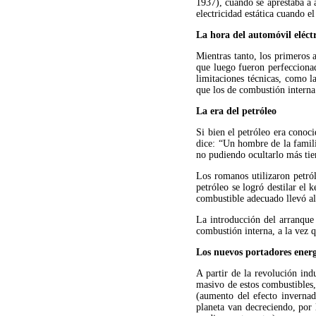
1937), cuando se aprestaba a a
electricidad estática cuando e
La hora del automóvil eléctr
Mientras tanto, los primeros 
que luego fueron perfeccionad
limitaciones técnicas, como l
que los de combustión interna 
La era del petróleo 
Si bien el petróleo era conoc
dice: “Un hombre de la famili
no pudiendo ocultarlo más tiem
Los romanos utilizaron petról
petróleo se logró destilar el
combustible adecuado llevó al 
La introducción del arranque
combustión interna, a la vez 
Los nuevos portadores energ
A partir de la revolución ind
masivo de estos combustibles,
(aumento del efecto invernad
planeta van decreciendo, por 