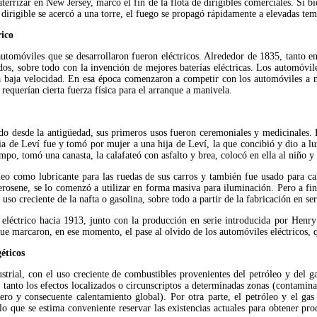
terrizar en New Jersey, marcó el fin de la flota de dirigibles comerciales. Si 
l dirigible se acercó a una torre, el fuego se propagó rápidamente a elevadas tem
ico 
automóviles que se desarrollaron fueron eléctricos. Alrededor de 1835, tanto 
os, sobre todo con la invención de mejores baterías eléctricas. Los automóvile
a baja velocidad. En esa época comenzaron a competir con los automóviles a na
requerían cierta fuerza física para el arranque a manivela.
ido desde la antigüedad, sus primeros usos fueron ceremoniales y medicinales. 
a de Leví fue y tomó por mujer a una hija de Leví, la que concibió y dio a lu
po, tomó una canasta, la calafateó con asfalto y brea, colocó en ella al niño y la
eo como lubricante para las ruedas de sus carros y también fue usado para cal
 kerosene, se lo comenzó a utilizar en forma masiva para iluminación. Pero a f
uso creciente de la nafta o gasolina, sobre todo a partir de la fabricación en 
 eléctrico hacia 1913, junto con la producción en serie introducida por Henr
que marcaron, en ese momento, el pase al olvido de los automóviles eléctricos,
éticos 
ustrial, con el uso creciente de combustibles provenientes del petróleo y del 
 tanto los efectos localizados o circunscriptos a determinadas zonas (contamina
ero y consecuente calentamiento global). Por otra parte, el petróleo y el gas
lo que se estima conveniente reservar las existencias actuales para obtener pr