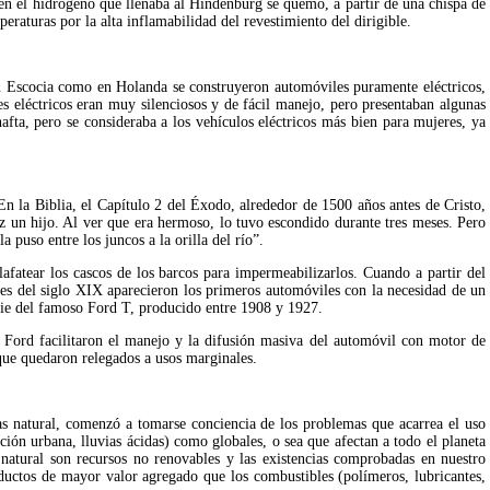
bien el hidrógeno que llenaba al Hindenburg se quemó, a partir de una chispa de 
peraturas por la alta inflamabilidad del revestimiento del dirigible.
en Escocia como en Holanda se construyeron automóviles puramente eléctricos, 
s eléctricos eran muy silenciosos y de fácil manejo, pero presentaban algunas 
fta, pero se consideraba a los vehículos eléctricos más bien para mujeres, ya 
En la Biblia, el Capítulo 2 del Éxodo, alrededor de 1500 años antes de Cristo, 
z un hijo. Al ver que era hermoso, lo tuvo escondido durante tres meses. Pero 
 puso entre los juncos a la orilla del río”.
afatear los cascos de los barcos para impermeabilizarlos. Cuando a partir del 
ines del siglo XIX aparecieron los primeros automóviles con la necesidad de un 
serie del famoso Ford T, producido entre 1908 y 1927.
y Ford facilitaron el manejo y la difusión masiva del automóvil con motor de 
 que quedaron relegados a usos marginales.
gas natural, comenzó a tomarse conciencia de los problemas que acarrea el uso 
ción urbana, lluvias ácidas) como globales, o sea que afectan a todo el planeta 
 natural son recursos no renovables y las existencias comprobadas en nuestro 
oductos de mayor valor agregado que los combustibles (polímeros, lubricantes, 