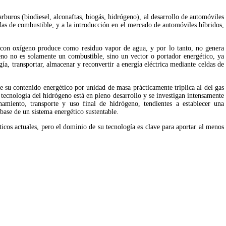
arburos (biodiesel, alconaftas, biogás, hidrógeno), al desarrollo de automóviles 
eldas de combustible, y a la introducción en el mercado de automóviles híbridos, 
con oxígeno produce como residuo vapor de agua, y por lo tanto, no genera 
eno no es solamente un combustible, sino un vector o portador energético, ya 
ía, transportar, almacenar y reconvertir a energía eléctrica mediante celdas de 
e su contenido energético por unidad de masa prácticamente triplica al del gas 
a tecnología del hidrógeno está en pleno desarrollo y se investigan intensamente 
amiento, transporte y uso final de hidrógeno, tendientes a establecer una 
ase de un sistema energético sustentable.
ticos actuales, pero el dominio de su tecnología es clave para aportar al menos 