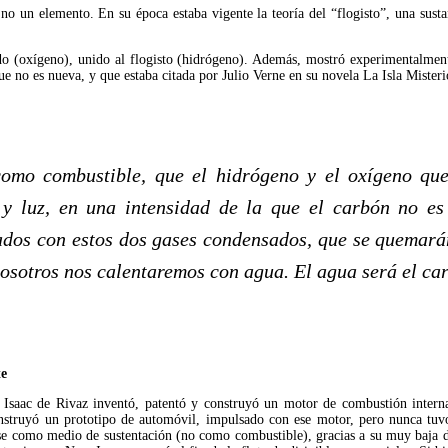
o un elemento. En su época estaba vigente la teoría del “flogisto”, una susta
ado (oxígeno), unido al flogisto (hidrógeno). Además, mostró experimentalme
ue no es nueva, y que estaba citada por Julio Verne en su novela La Isla Mister
mo combustible, que el hidrógeno y el oxígeno que 
 y luz, en una intensidad de la que el carbón no es
ados con estos dos gases condensados, que se quemará
osotros nos calentaremos con agua. El agua será el car
e 
 Isaac de Rivaz inventó, patentó y construyó un motor de combustión intern
struyó un prototipo de automóvil, impulsado con ese motor, pero nunca tuvo 
se como medio de sustentación (no como combustible), gracias a su muy baja 