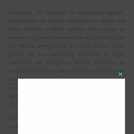
Verificación de identidad vía pasaportes digitales;
interpretación de idiomas automática en tiempo real
entre avatares; E-wallets abiertos; editor propio de
avatares; registración automática de visitantes específica
por Pabellón; administración de espacio públicos; visitas
guiadas por bot inteligentes; escritorios de ayuda
manejados por Inteligencia Artificial; monitoreo de
recursos energéticos usados en tiempo real; bitácora de
visitantes; barreras de seguridad ante ciberataques, y
Close
sistemas de backup y recuperación ante ataques o fallas
this
técnicas, serán algunas de los servicios de la MExpo
modul
2027.
Desde Bariloche, Argentina se prepara para discutir en
profundidad la convergencia tecnológica en pos de un