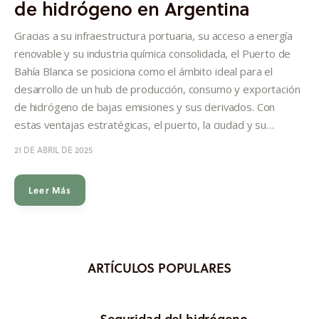
de hidrógeno en Argentina
Informes
Gracias a su infraestructura portuaria, su acceso a energía
Quiénes somos
renovable y su industria química consolidada, el Puerto de
Bahía Blanca se posiciona como el ámbito ideal para el
desarrollo de un hub de producción, consumo y exportación
de hidrógeno de bajas emisiones y sus derivados. Con
estas ventajas estratégicas, el puerto, la ciudad y su…
21 DE ABRIL DE 2025
Leer Más
ARTÍCULOS POPULARES
Seguridad del hidrógeno