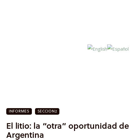
Inicio
Actualidad
INFORMES
SECCION2
Investigación
El litio: la “otra” oportunidad de
Proyectos
Argentina