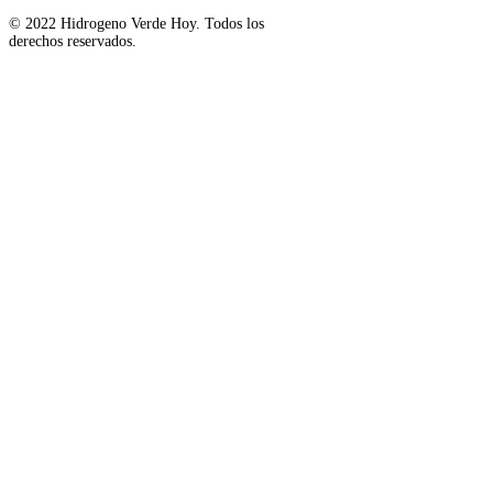
© 2022 Hidrogeno Verde Hoy. Todos los
derechos reservados.
Suscribite a nuestro Newsle
Suscribite a nuestro Newsletter y no te pierdas ninguna n
Email
Ingresa tu email