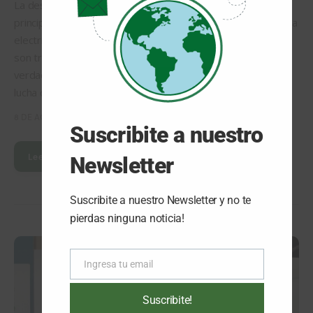
La descarbonización de las economías es uno de los temas
principales de la agenda mundial. Las energías renovables, la
electrificación del transporte y el uso del hidrógeno limpio
son tres grandes ejes de este proceso que apunta a una
verdadera reconversión energética a nivel global, donde la
lucha contra el cambio climático es la meta…
8 DE AGOSTO DE 2024
Suscribite a nuestro
Leer Más
Newsletter
Suscribite a nuestro Newsletter y no te
pierdas ninguna noticia!
Ingresa tu email
Email
Suscribite!