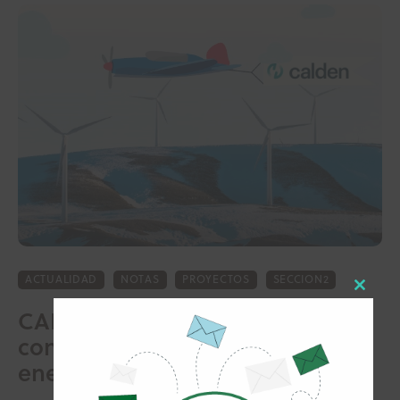
ACTUALIDAD
NOTAS
PROYECTOS
SECCION2
Close
CALDEN: innovación y
this
conocimiento para la transición
modul
energética