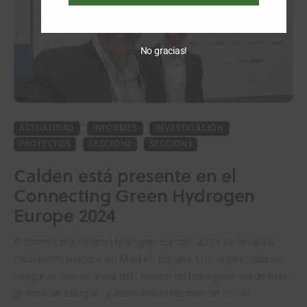
No gracias!
ACTUALIDAD
INFORMES
INVESTIGACIÓN
PROYECTOS
SECCION2
SECCION3
Calden está presente en el
Connecting Green Hydrogen
Europe 2024
El Connecting Green Hydrogen Europe 2024 se llevará a
cabo hasta mañana en Madrid, España. Los organizadores
aseguran que se trata del “evento de hidrógeno verde más
grande de Europa”, y así lo avalan las más de 5.000