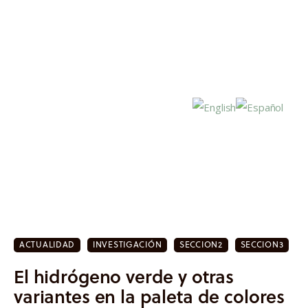
Inicio
Actualidad
ACTUALIDAD
INVESTIGACIÓN
SECCION2
SECCION3
Investigación
El hidrógeno verde y otras
Proyectos
variantes en la paleta de colores