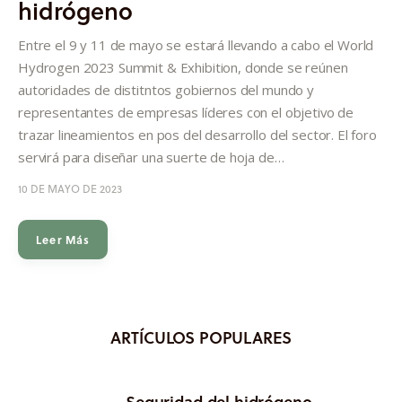
hidrógeno
Informes
Entre el 9 y 11 de mayo se estará llevando a cabo el World
Quiénes somos
Hydrogen 2023 Summit & Exhibition, donde se reúnen
autoridades de distitntos gobiernos del mundo y
representantes de empresas líderes con el objetivo de
trazar lineamientos en pos del desarrollo del sector. El foro
servirá para diseñar una suerte de hoja de…
10 DE MAYO DE 2023
Leer Más
ARTÍCULOS POPULARES
Seguridad del hidrógeno