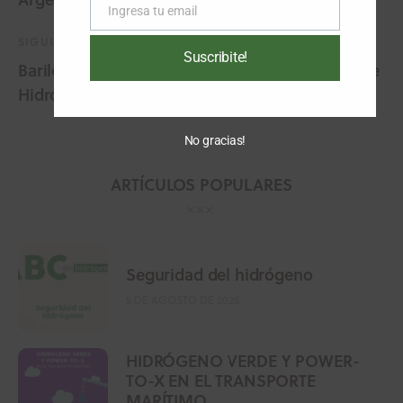
Ingresa tu email
Email
SIGUIENTE
Suscribite!
Bariloche: todo dispuesto para el Foro Global de
Hidrógeno Verde
No gracias!
ARTÍCULOS POPULARES
Seguridad del hidrógeno
5 DE AGOSTO DE 2026
HIDRÓGENO VERDE Y POWER-
TO-X EN EL TRANSPORTE
MARÍTIMO