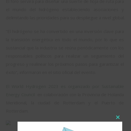
El foro servirá para diseñar una suerte de hoja de ruta para 
el mundo del hidrógeno estableciendo asociaciones y 
delimitando las prioridades para su despliegue a nivel global.
“El hidrógeno se ha convertido en una inversión clave para 
la transición energética en todo el mundo, por lo que es 
sustancial que la industria se reúna periódicamente con los 
responsables políticos para realizar un seguimiento del 
progreso y realinear los próximos pasos para garantizar el 
éxito”, informaron en el sitio oficial del evento.
El World Hydrogen 2023 es organizado por Sustainable 
Energy Council
  en colaboración con la Provincia de Holanda 
Meridional, la ciudad de Rotterdam y el Puerto de 
Rotterdam.
Close
this