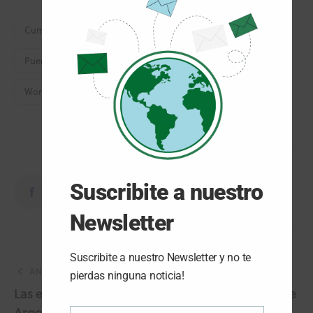
modul
Cumbre Y Exhibición Hidrógeno
Países Bajps Hidrógeno
Puerto De Rotterdam Hidrógeno
World Hydrogen Summit 2023
Suscribite a nuestro
Newsletter
Suscribite a nuestro Newsletter y no te
ANTERIOR
pierdas ninguna noticia!
Las energías renovables triunfaron en la Cumbre
Argentina Green Energy