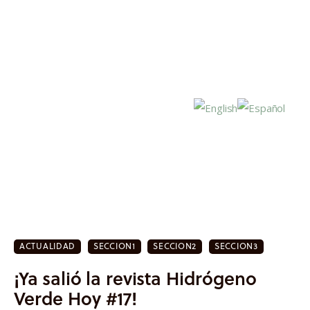
Inicio
Actualidad
ACTUALIDAD
SECCION1
SECCION2
SECCION3
Investigación
¡Ya salió la revista Hidrógeno
Proyectos
Verde Hoy #17!