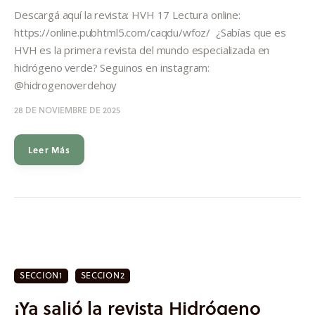
Informes
Descargá aquí la revista: HVH 17 Lectura online:
https://online.pubhtml5.com/caqdu/wfoz/ ¿Sabías que es
Quiénes somos
HVH es la primera revista del mundo especializada en
hidrógeno verde? Seguinos en instagram:
@hidrogenoverdehoy
28 DE NOVIEMBRE DE 2025
Leer Más
SECCION1
SECCION2
¡Ya salió la revista Hidrógeno