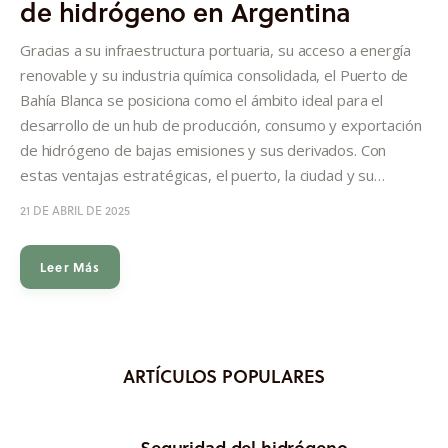
de hidrógeno en Argentina
Informes
Gracias a su infraestructura portuaria, su acceso a energía
Quiénes somos
renovable y su industria química consolidada, el Puerto de
Bahía Blanca se posiciona como el ámbito ideal para el
desarrollo de un hub de producción, consumo y exportación
de hidrógeno de bajas emisiones y sus derivados. Con
estas ventajas estratégicas, el puerto, la ciudad y su…
21 DE ABRIL DE 2025
Leer Más
ARTÍCULOS POPULARES
Seguridad del hidrógeno