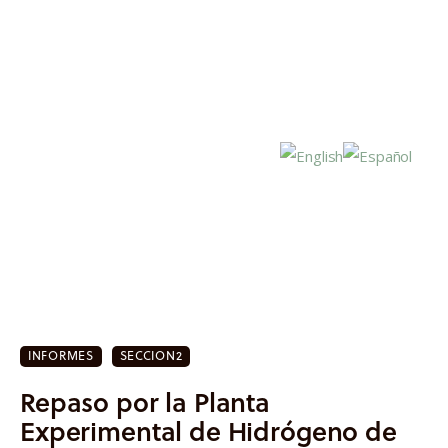
Inicio
Actualidad
INFORMES
SECCION2
Investigación
Repaso por la Planta
Proyectos
Experimental de Hidrógeno de