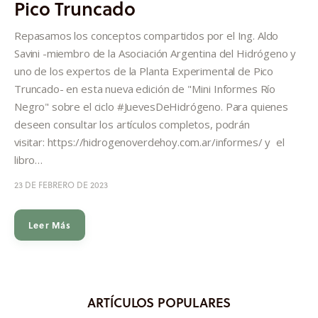
Pico Truncado
Informes
Repasamos los conceptos compartidos por el Ing. Aldo
Quiénes somos
Savini -miembro de la Asociación Argentina del Hidrógeno y
uno de los expertos de la Planta Experimental de Pico
Truncado- en esta nueva edición de "Mini Informes Río
Negro" sobre el ciclo #JuevesDeHidrógeno. Para quienes
deseen consultar los artículos completos, podrán
visitar: https://hidrogenoverdehoy.com.ar/informes/ y el
libro…
23 DE FEBRERO DE 2023
Leer Más
ARTÍCULOS POPULARES