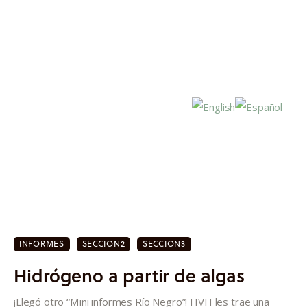
Inicio
Actualidad
INFORMES
SECCION2
SECCION3
Investigación
Hidrógeno a partir de algas
Proyectos
¡Llegó otro “Mini informes Río Negro”! HVH les trae una