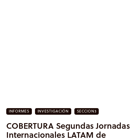
Inicio
Actualidad
Investigación
INFORMES
INVESTIGACIÓN
SECCION3
Proyectos
COBERTURA Segundas Jornadas
Internacionales LATAM de
Informes