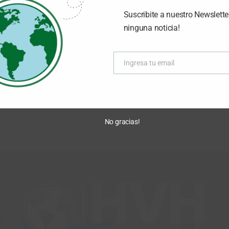
Suscribite a nuestro Newslette
tad de Ingeniería de la Universidad de Buenos Aires, la
ninguna noticia!
a a Proyectos Estratégicos para la Transición Energética ,
er las capacidades científicas, tecnológicas y de innovación
Ingresa tu email
ergética…
Email
No gracias!