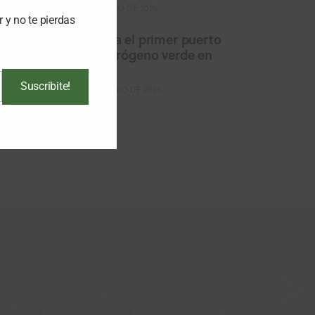
16 DE JULIO DE 2026
r y no te pierdas
Avanza el primer puerto
de hidrógeno verde en
Perú
Suscribite!
29 DE JUNIO DE 2026