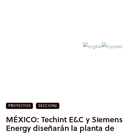
Inicio
Actualidad
PROYECTOS
SECCION2
Investigación
MÉXICO: Techint E&C y Siemens
Proyectos
Energy diseñarán la planta de