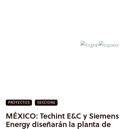
Inicio
Actualidad
PROYECTOS
SECCION2
Investigación
MÉXICO: Techint E&C y Siemens
Proyectos
Energy diseñarán la planta de