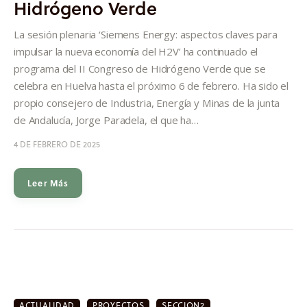
Hidrógeno Verde
Informes
La sesión plenaria ‘Siemens Energy: aspectos claves para
Quiénes somos
impulsar la nueva economía del H2V’ ha continuado el
programa del II Congreso de Hidrógeno Verde que se
celebra en Huelva hasta el próximo 6 de febrero. Ha sido el
propio consejero de Industria, Energía y Minas de la junta
de Andalucía, Jorge Paradela, el que ha…
4 DE FEBRERO DE 2025
Leer Más
ACTUALIDAD
PROYECTOS
SECCION2