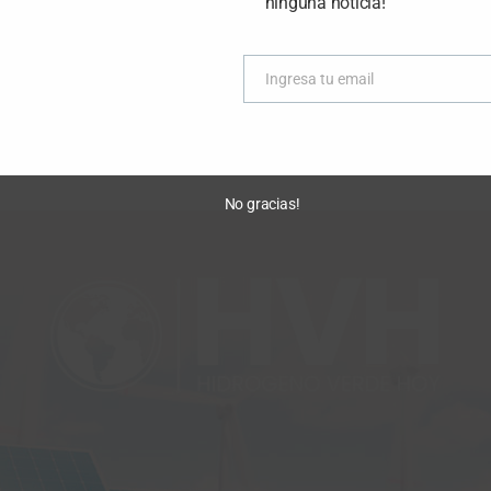
ninguna noticia!
Ingresa tu email
Email
No gracias!