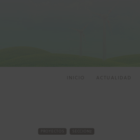
Inicio
Actualidad
Investigación
Proyectos
Informes
INICIO
ACTUALIDAD
Quiénes somos
INICIO
ACTU
PROYECTOS
SECCION2