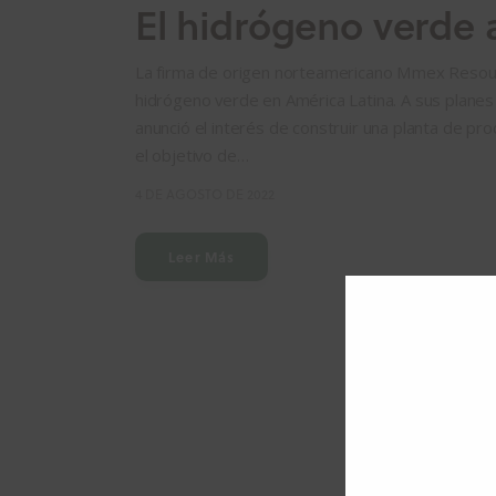
El hidrógeno verde 
La firma de origen norteamericano Mmex Resource
hidrógeno verde en América Latina. A sus planes 
anunció el interés de construir una planta de p
el objetivo de…
4 DE AGOSTO DE 2022
Leer Más