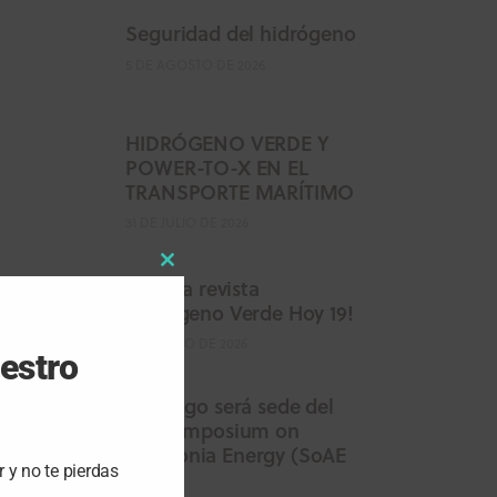
Seguridad del hidrógeno
5 DE AGOSTO DE 2026
HIDRÓGENO VERDE Y
POWER-TO-X EN EL
TRANSPORTE MARÍTIMO
31 DE JULIO DE 2026
Close
Salió la revista
Hidrógeno Verde Hoy 19!
this
17 DE JULIO DE 2026
module
uestro
Santiago será sede del
5th Symposium on
Ammonia Energy (SoAE
r y no te pierdas
2026)