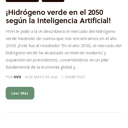
Informes
¡Hidrógeno verde en el 2050
según la Inteligencia Artificial!
Quiénes somos
HVH le pidió a la IA describiera el mercado del hidrógeno
verde haciendo de cuenta que nos encontramos en el año
2050. ¡Este fue el resultado! “En el año 2050, el mercado del
hidrógeno verde ha alcanzado un nivel de madurez y
expansión sin precedentes, convirtiéndose en un pilar
fundamental de la economía global y…
POR
HVH
14 DE MAYO DE 2025
SHARE POST
Leer Más