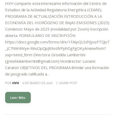
HVH comparte esta interesante información del Centro de
Estudios de la Actividad Regulatoria Energética (CEARE).
PROGRAMA DE ACTUALIZACIÓN INTRODUCCIÓN A LA
ECONOMÍA DEL HIDRÓGENO DE BAJAS EMISIONES (2025)
Comienzo: Mayo de 2025 (modalidad por Zoom) Inscripción
abierta. FORMULARIO DE INSCRIPCIÓN:
https://docs.google.com/forms/d/e/1FAIpQLSdYJyvzFTQJuT
_JC7NW4Wye-R6uOpQpJ89ozlVPphDgFgOKyA/viewform?
usp=send_form Directora: Griselda Lambertini
(griseldalambertini@gmail.com) Vicedirector: Luciano
Caratori OBJETIVOS DEL PROGRAMA Brindar una formación
de posgrado calificada a…
POR
HVH
6 DE MARZO DE 2025
SHARE POST
Leer Más