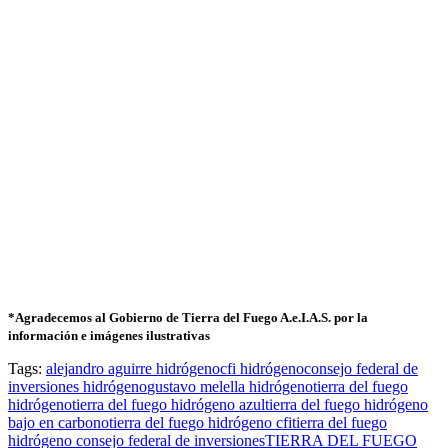
*Agradecemos al Gobierno de Tierra del Fuego A.e.I.A.S. por la
información e imágenes ilustrativas
Tags:
alejandro aguirre hidrógeno
cfi hidrógeno
consejo federal de
inversiones hidrógeno
gustavo melella hidrógeno
tierra del fuego
hidrógeno
tierra del fuego hidrógeno azul
tierra del fuego hidrógeno
bajo en carbono
tierra del fuego hidrógeno cfi
tierra del fuego
hidrógeno consejo federal de inversiones
TIERRA DEL FUEGO