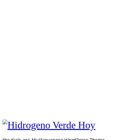
Newsletter
Suscribite a nuestro Newsletter y
no te pierdas ninguna noticia!
Email
Ingresa tu email
Suscribite!
No gracias!
the Kick-ass Multipurpose WordPress Theme